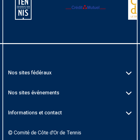
Nos sites fédéraux
Ten’Up
Nos sites événements
ADOC
Billetterie Roland-Garros
Informations et contact
AEI/MOJA
Billetterie Rolex Paris Masters
Textes officiels FFT
Proshop FFT
© Comité de Côte d'Or de Tennis
Billetterie Greenweez Paris Major