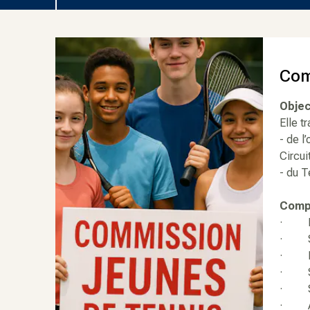
Com
Objec
Elle t
- de l
Circu
- du T
Compo
· Rod
· Sy
· Ma
· Sy
· Sy
· An