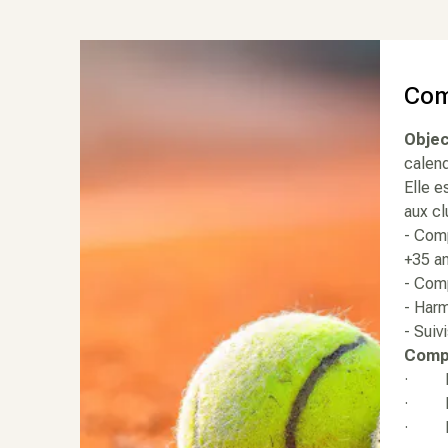
Com
Objec
calend
Elle e
aux cl
- Com
+35 a
- Comp
- Har
- Suiv
Compo
· Emm
· Hu
· Do