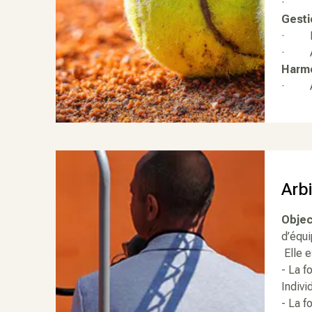
·
Gesti
· Isa
· Au
Harmo
· Ann
Arb
Object
d’équi
Elle e
- La f
Indivi
- La f