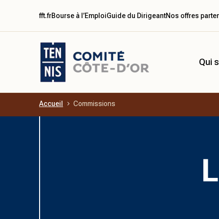
fft.fr
Bourse à l’Emploi
Guide du Dirigeant
Nos offres parte
Qui 
Accueil
Commissions
Aller au contenu principal
L