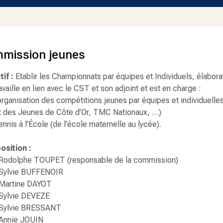
mission jeunes
tif :
Etablir les Championnats par équipes et Individuels, élabor
ravaille en lien avec le CST et son adjoint et est en charge :
’organisation des compétitions jeunes par équipes et individuel
it des Jeunes de Côte d’Or, TMC Nationaux, …)
ennis à l’École (de l’école maternelle au lycée).
sition :
olphe TOUPET (responsable de la commission)
lvie BUFFENOIR
rtine DAYOT
lvie DEVEZE
lvie BRESSANT
nie JOUIN