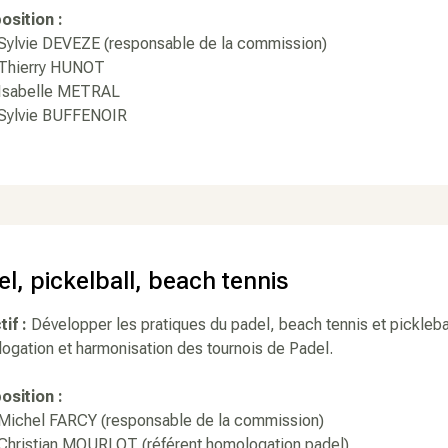
sition :
vie DEVEZE (responsable de la commission)
ierry HUNOT
abelle METRAL
lvie BUFFENOIR
l, pickelball, beach tennis
tif :
Développer les pratiques du padel, beach tennis et pickleba
gation et harmonisation des tournois de Padel.
sition :
hel FARCY (responsable de la commission)
istian MOURLOT (référent homologation padel)