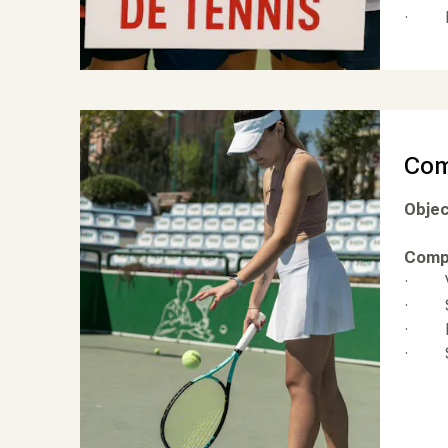
· Na
Com
Objec
Compo
· Vér
· Sy
· Na
· Sy