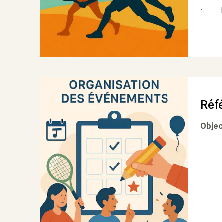
· Fl
Réf
Objec