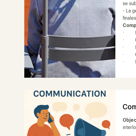
se sub
- La g
finale
Compo
· Pas
· Chr
· Do
· Co
· Is
Com
Objec
interl