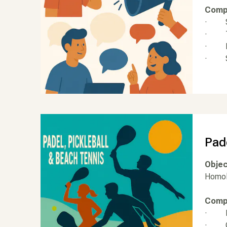
Compo
· Syl
· Th
· Is
· Sy
Pade
Objec
Homolo
Compo
· Mic
· Chr