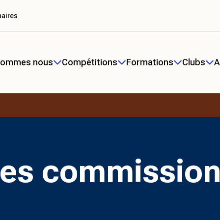
naires
sommes nous
Compétitions
Formations
Clubs
A
es commissio